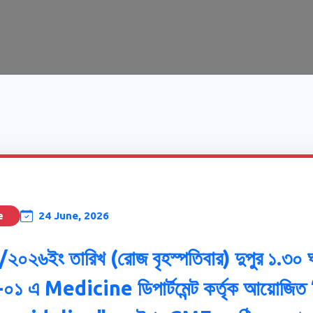
24 June, 2026
e
০২৬ইং তারিখ (রোজ বৃহস্পতিবার) দুপুর ১.৩০ 
রী-০১ এ Medicine ডিপার্টমেন্ট কর্তৃক আয়ো