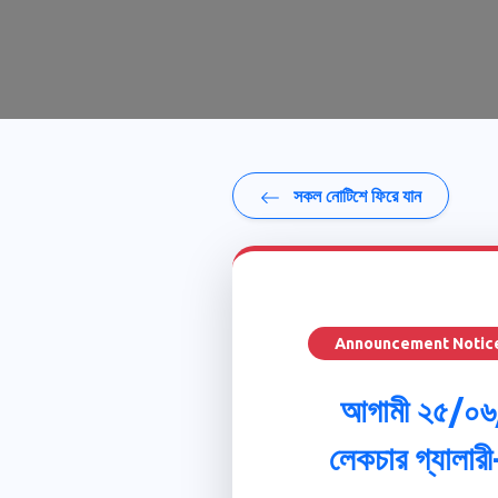
সকল নোটিশে ফিরে যান
Announcement Notic
আগামী ২৫/০৬/২
লেকচার গ্যালা