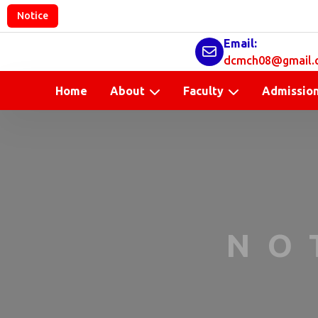
Notice
Email:
dcmch08@gmail.
Home
About
Faculty
Admissio
NO