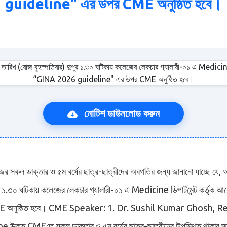
guideline" এর উপর CME অনুষ্ঠিত হবে।
নোটিশ ডাউনলোড করুন
ের সকল ডাক্তার ও ৫ম বর্ষের ছাত্র-ছাত্রীদের অবগতির জন্য জানানো যাচ্ছে য
পুর ১.৩০ ঘটিকায় কলেজের লেকচার গ্যালারী-০১ এ Medicine ডিপার্টমেন্ট কর্ত
E অনুষ্ঠিত হবে। CME Speaker: 1. Dr. Sushil Kumar Ghosh, 
 উক্ত CMEতে সকল ডাক্তার ও ৫ম বর্ষের ছাত্র-ছাত্রীদের উপস্থিত থাকার জ