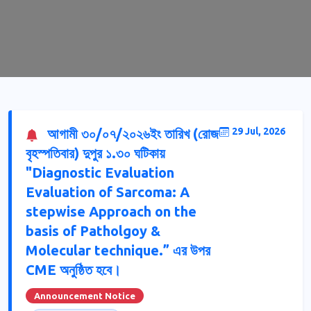
আগামী ৩০/০৭/২০২৬ইং তারিখ (রোজ
29 Jul, 2026
বৃহস্পতিবার) দুপুর ১.৩০ ঘটিকায়
"Diagnostic Evaluation
Evaluation of Sarcoma: A
stepwise Approach on the
basis of Patholgoy &
Molecular technique.” এর উপর
CME অনুষ্ঠিত হবে।
Announcement Notice